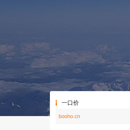
一口价
booho.cn